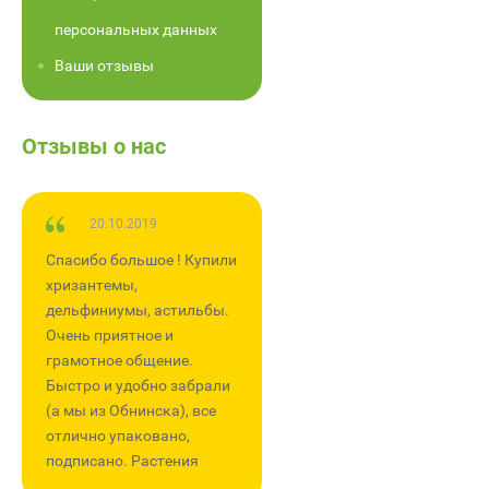
персональных данных
Ваши отзывы
Отзывы о нас
20.10.2019
23.07.2017
Спасибо большое ! Купили
Большое спасибо Ольге
хризантемы,
г.Калуга за то что есть
дельфиниумы, астильбы.
такие как ВЫ. Первый раз
Очень приятное и
заказала, осталась очень
грамотное общение.
довольнв и общением с
Быстро и удобно забрали
продавцом, в так же
(а мы из Обнинска), все
очень приятный водитель,
отлично упаковано,
который доставил заказ.
подписано. Растения
Все растения хорошо
крупные. Все живы и
упакованы, с хорошей