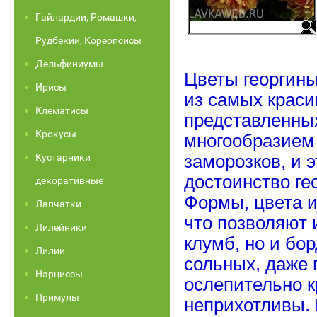
Гайлардии, Ромашки,
Рудбекии, Кореопсисы
Дельфиниумы
Цветы георгины
Ирисы
из самых краси
Клематисы
представленны
Крокусы
многообразием 
Кустарники
заморозков, и э
достоинство ге
декоративные
Формы, цвета и
Лапчатки
что позволяют 
Лилейники
клумб, но и бо
Лилии
сольных, даже 
Нарциссы
ослепительно к
Примулы
неприхотливы. 