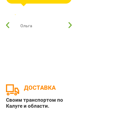
здоровы) цветут уже
корневой и приличного
хризантемы). На будущий
роста. Спустя несколько
год обязательно
недель сделала еще
Ольга
Любава
прикупим ещё!
заказ. Спасибо ещё раз.
Очень приятно с вами
сотрудничать. А самое
главное не сказала цены
на растения очень даже
приемлемы и доступней
рыночных аналогов.
Рекомендую. Очень
довольна товаром,
ДОСТАВКА
ценами и прлдавцом
Своим транспортом по
Калуге и области.