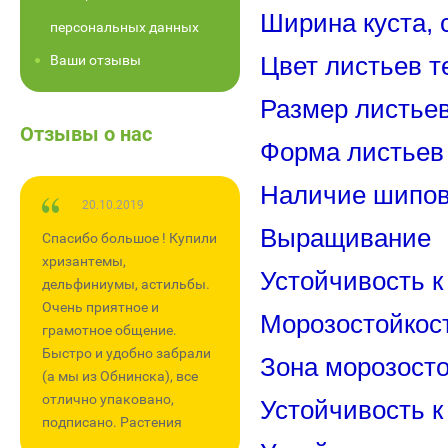
Ширина куста, 
персональных данных
Ваши отзывы
Цвет листьев т
Размер листье
Отзывы о нас
Форма листьев
Наличие шипов
20.10.2019
23.07.2017
Выращивание
Спасибо большое ! Купили
Большое спасибо Ольге
хризантемы,
г.Калуга за то что есть
Устойчивость к
дельфиниумы, астильбы.
такие как ВЫ. Первый раз
Очень приятное и
заказала, осталась очень
Морозостойкос
грамотное общение.
довольнв и общением с
Быстро и удобно забрали
продавцом, в так же
Зона морозостой
(а мы из Обнинска), все
очень приятный водитель,
отлично упаковано,
который доставил заказ.
Устойчивость к
подписано. Растения
Все растения хорошо
крупные. Все живы и
упакованы, с хорошей