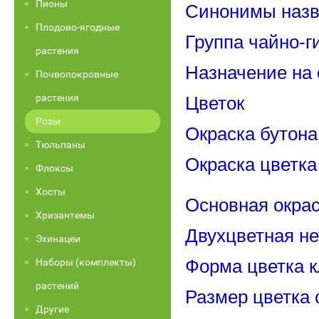
Пионы
Синонимы назва
Плодово-ягодные
Группа чайно-
растения
Назначение на 
Почвопокровные
растения
Цветок
Розы
Окраска бутона
Тюльпаны
Окраска цветка
Флоксы
Хосты
Основная окрас
Хризантемы
Двухцветная не
Эхинацеи
Наборы (комплекты)
Форма цветка 
растений
Размер цветка 
Другие