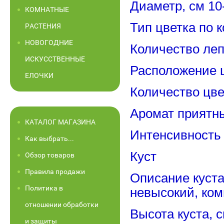
Диаметр, см 10
КОМНАТНЫЕ
Тип цветка по 
РАСТЕНИЯ
НОВОГОДНИЕ
Количество леп
ИСКУССТВЕННЫЕ
Расположение 
ЕЛОЧКИ
Количество цве
Аромат приятн
КАТАЛОГ МАГАЗИНА
Интенсивность
Как выбрать...
Куст
Обзор товаров
Правила продажи
Описание куст
Политика в
невысокий, ко
отношении обработки
Высота куста, 
и защиты