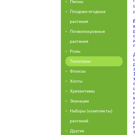
Пионы
Плодово-ягодные
растения
Почвопокровные
растения
Розы
Тюльпаны
Флоксы
Хосты
Хризантемы
Эхинацеи
Наборы (комплекты)
растений
Другие