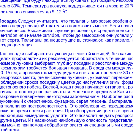
помещении, где будут находиться луковицы до посадки, необх
около 80%. Температура воздуха поддерживается на уровне 20 ⁰С
постепенно снижается до 9–12 ⁰С.
Посадка
Следует учитывать, что тюльпаны махровые особенно 
важно перед посадкой тщательно подготовить место. Если почва 
речной песок. Высаживают луковицы осенью, в средней полосе 
сентября или начале октября, чтобы до заморозков они успели у
и от сорта. Тюльпаны раннецветущие высаживают, как правило, 
поздноцветущих.
Для посадки выбираются луковицы с чистой кожицей, без каких-
целях профилактики их рекомендуется обработать в течение ча
размера луковиц выбирают глубину посадки и расстояние межд
экземплярам требуется большая площадь. В среднем между лу
10–15 см, а промежуток между рядами составляет не менее 30 с
заморозков место, где высажены луковицы, укрывают перегноем,
соблюдении сроков посадки у цветка до наступления зимы форм
цветоносного побега. Весной, когда почва начинает оттаивать, р
начинают полноценно развиваться. Болезни и вредители Как и в
махровые подвержены некоторым заболеваниям. Наиболее распр
луковичный склеротиниоз, фузариоз, серая плесень, бактериаль
на тюльпанах пестролепестность. Это заболевание, передаваем
ножи во время срезки растения. При обнаружении цветов с приз
необходимо немедленно удалять. Это позволит не дать распрос
другие цветы. Из насекомых наибольшую опасность представля
ним можно при помощи обработки растения специальными сред
этой цели.