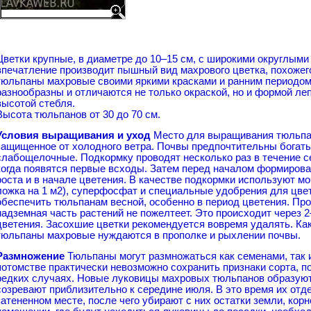
Цветки крупные, в диаметре до 10–15 см, с широкими округлым
впечатление производит пышный вид махрового цветка, похожег
тюльпаны махровые своими яркими красками и ранним периодом
разнообразны и отличаются не только окраской, но и формой леп
высотой стебля.
Высота тюльпанов от 30 до 70 см.
Условия выращивания и уход
Место для выращивания тюльпан
защищенное от холодного ветра. Почвы предпочтительны богаты
слабощелочные. Подкормку проводят несколько раз в течение с
когда появятся первые всходы. Затем перед началом формирован
роста и в начале цветения. В качестве подкормки используют мо
ложка на 1 м2), суперфосфат и специальные удобрения для цве
обеспечить тюльпанам весной, особенно в период цветения. Про
надземная часть растений не пожелтеет. Это происходит через 
цветения. Засохшие цветки рекомендуется вовремя удалять. Ка
тюльпаны махровые нуждаются в прополке и рыхлении почвы.
Размножение
Тюльпаны могут размножаться как семенами, так 
потомстве практически невозможно сохранить признаки сорта, п
редких случаях. Новые луковицы махровых тюльпанов образуют
созревают приблизительно к середине июля. В это время их от
затененном месте, после чего убирают с них остатки земли, кор