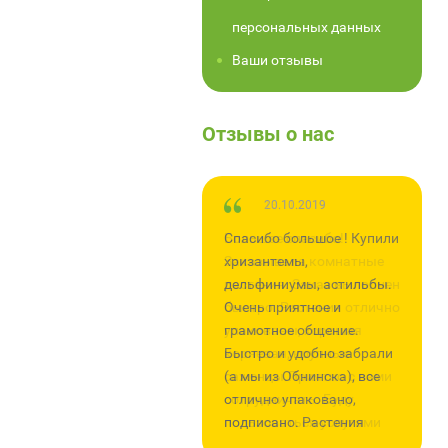
персональных данных
Ваши отзывы
Отзывы о нас
13.11.2019
20.10.2019
Большое спасибо!
Спасибо большое ! Купили
Заказывала комнатные
хризантемы,
растения. Заказ выполнен
дельфиниумы, астильбы.
быстро. Растения отлично
Очень приятное и
упакованы, хорошая
грамотное общение.
корневая, крупные
Быстро и удобно забрали
саженцы.Приятно с вами
(а мы из Обнинска), все
сотрудничать. Буду
отлично упаковано,
пользоваться услугами
подписано. Растения
вашего интернет-
крупные. Все живы и