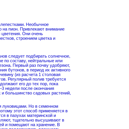
и лепестками. Необычное
о на пион. Привлекают внимание
 цветения. Они очень
естков, строением цветка и
ов следует подбирать солнечное,
е по составу, нейтральные или
езона. Первый раз почву удобряют,
ия бутонов, в период их активного
чевину (из расчета 1 столовая
тов. Регулярный полив требуется
должают его до тех пор, пока
2–3 недели после окончания
к и большинство садовых растений,
и луковицами. Но в семенном
оэтому этот способ применяется в
ся в пазухах материнской и
деляют, тщательно высушивают в
ней и помещают на хранение. В