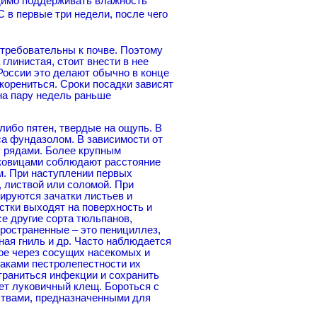
одимо поддерживать влажность
 в первые три недели, после чего
требовательны к почве. Поэтому
глинистая, стоит внести в нее
России это делают обычно в конце
корениться. Сроки посадки зависят
на пару недель раньше
либо пятен, твердые на ощупь. В
са фундазолом. В зависимости от
у рядами. Более крупным
ковицами соблюдают расстояние
м. При наступлении первых
 листвой или соломой. При
ируются зачатки листьев и
остки выходят на поверхность и
се другие сорта тюльпанов,
остраненные – это пенициллез,
ная гниль и др. Часто наблюдается
ое через сосущих насекомых и
наками пестролепестности их
траниться инфекции и сохранить
ет луковичный клещ. Бороться с
ствами, предназначенными для