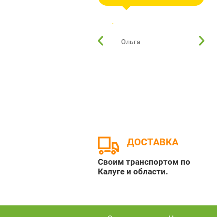
магазина.
здоровы) цветут уже
хризантемы). На будущий
год обязательно
Ольга
Ольга
прикупим ещё!
ДОСТАВКА
Своим транспортом по
Калуге и области.